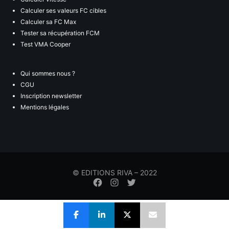
Calculer ses valeurs FC cibles
Calculer sa FC Max
Tester sa récupération FCM
Test VMA Cooper
Qui sommes nous ?
CGU
Inscription newsletter
Mentions légales
© EDITIONS RIVA – 2022
Élément
Élément
Élément
de
de
de
menu
menu
menu