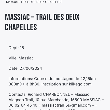
Massiac – TRAIL DES DEUX CHAPELLES
Élément
Élément
Élément
de
Massiac – TRAIL DES DEUX
de
de
menu
CHAPELLES
menu
menu
Dept: 15
Ville: Massiac
Date: 27/06/2024
Informations: Course de montagne de 22,15km
880mD+ à 8h30. Inscription sur klikego.com.
Contacts: Richard CHARBONNEL – Massiac
Alagnon Trail, 10 rue Marchande, 15500 MASSIAC –
06 02 64 45 10 – massiactrail15@gmail.com – –