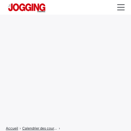
Actualités
Tests et calculateurs
Rencontres
Courses
Equipement
Entraînement
Santé
CALENDRIER
COURSES
2026
Accueil
›
Calendrier des courses
›