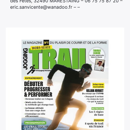
des Fêtes, 32490 MARESTAING – 06 75 75 87 20 –
eric.sanvicente@wanadoo.fr – –