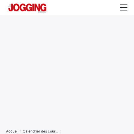
Actualités
Tests et calculateurs
Rencontres
Courses
Equipement
Entraînement
Santé
CALENDRIER
COURSES
2026
Accueil
›
Calendrier des courses
›