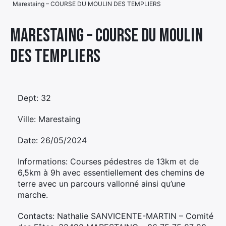
Marestaing – COURSE DU MOULIN DES TEMPLIERS
Élément
Élément
Élément
de
Marestaing – COURSE DU MOULIN
de
de
menu
DES TEMPLIERS
menu
menu
Dept: 32
Ville: Marestaing
Date: 26/05/2024
Informations: Courses pédestres de 13km et de
6,5km à 9h avec essentiellement des chemins de
terre avec un parcours vallonné ainsi qu’une
marche.
Contacts: Nathalie SANVICENTE-MARTIN – Comité