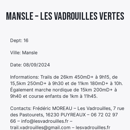
Élément
Mansle – LES VADROUILLES VERTES
Élément
Élément
de
de
de
menu
menu
menu
Dept: 16
Ville: Mansle
Date: 08/09/2024
Informations: Trails de 26km 450mD+ à 9h15, de
15,5km 250mD+ à 9h30 et de 11km 180mD+ à 10h.
Également marche nordique de 15km 200mD+ à
9h40 et course enfants de 1km à 11h45.
Contacts: Frédéric MOREAU – Les Vadrouilles, 7 rue
des Pastourets, 16230 PUYREAUX – 06 72 02 97
66 – info@lesvadrouilles.fr –
trail.vadrouilles@gmail.com – lesvadrouilles.fr