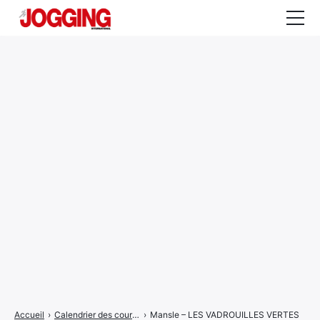
Actualités
Tests et calculateurs
Rencontres
Courses
Equipement
Entraînement
Santé
CALENDRIER
COURSES
2026
Accueil
›
Calendrier des courses
›
Mansle – LES VADROUILLES VERTES