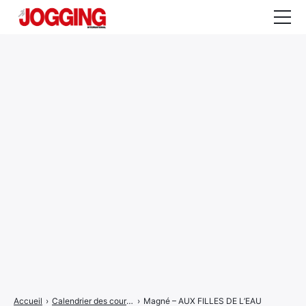
Actualités
Tests et calculateurs
Rencontres
Courses
Equipement
Entraînement
Santé
CALENDRIER
COURSES
2026
Accueil
›
Calendrier des courses
›
Magné – AUX FILLES DE L’EAU