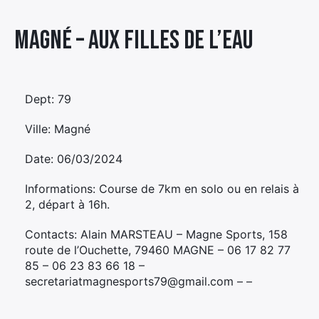
Élément
Magné – AUX FILLES DE L’EAU
Élément
Élément
de
de
de
menu
menu
menu
Dept: 79
Ville: Magné
Date: 06/03/2024
Informations: Course de 7km en solo ou en relais à
2, départ à 16h.
Contacts: Alain MARSTEAU – Magne Sports, 158
route de l’Ouchette, 79460 MAGNE – 06 17 82 77
85 – 06 23 83 66 18 –
secretariatmagnesports79@gmail.com – –