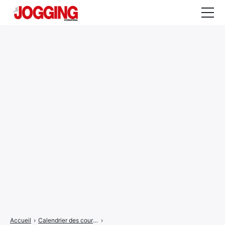
Actualités
Tests et calculateurs
Rencontres
Courses
Equipement
Entraînement
Santé
CALENDRIER
COURSES
2026
Accueil
›
Calendrier des courses
›