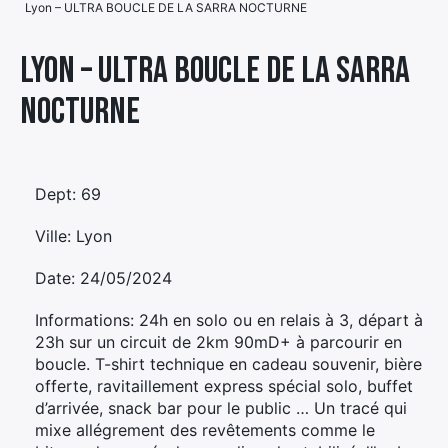
Lyon – ULTRA BOUCLE DE LA SARRA NOCTURNE
Élément
Élément
Élément
de
Lyon – ULTRA BOUCLE DE LA SARRA
de
de
menu
NOCTURNE
menu
menu
Dept: 69
Ville: Lyon
Date: 24/05/2024
Informations: 24h en solo ou en relais à 3, départ à
23h sur un circuit de 2km 90mD+ à parcourir en
boucle. T-shirt technique en cadeau souvenir, bière
offerte, ravitaillement express spécial solo, buffet
d’arrivée, snack bar pour le public … Un tracé qui
mixe allégrement des revêtements comme le