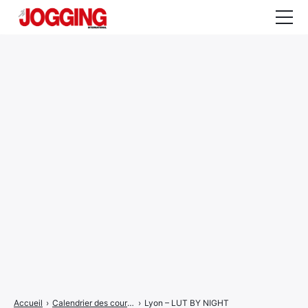
Actualités
Tests et calculateurs
Rencontres
Courses
Equipement
Entraînement
Santé
CALENDRIER
COURSES
2026
Accueil
›
Calendrier des courses
›
Lyon – LUT BY NIGHT