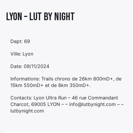
Élément
Lyon – LUT BY NIGHT
Élément
Élément
de
de
de
menu
menu
menu
Dept: 69
Ville: Lyon
Date: 09/11/2024
Informations: Trails chrono de 26km 800mD+, de
15km 550mD+ et de 8km 350mD+.
Contacts: Lyon Ultra Run – 46 rue Commandant
Charcot, 69005 LYON – – info@lutbynight.com – –
lutbynight.com