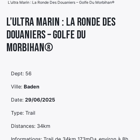
L’ultra Marin : La Ronde Des Douaniers – Golfe Du Morbihan®
Élément
Élément
Élément
de
L’ultra Marin : La Ronde Des
de
de
menu
Douaniers – Golfe Du
menu
menu
Morbihan®
Dept: 56
Ville:
Baden
Date:
29/06/2025
Type: Trail
Distances: 34km
Informations: Trail de 34km 173mD+ environ à 8h.