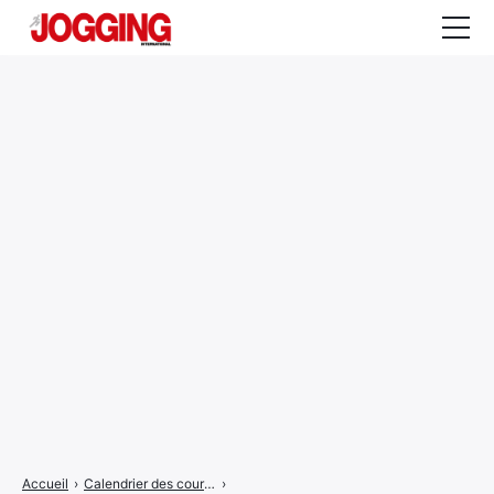
Actualités
Tests et calculateurs
Rencontres
Courses
Equipement
Entraînement
Santé
CALENDRIER
COURSES
2026
Accueil
›
Calendrier des courses
›