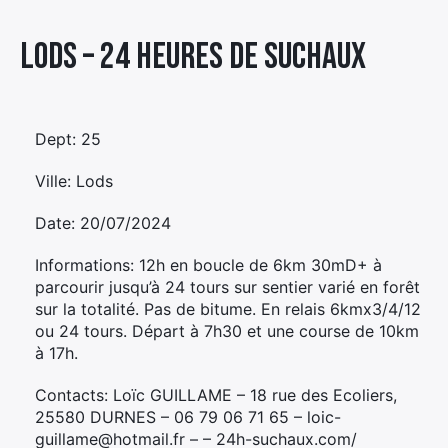
Élément
Lods – 24 HEURES DE SUCHAUX
Élément
Élément
de
de
de
menu
menu
menu
Dept: 25
Ville: Lods
Date: 20/07/2024
Informations: 12h en boucle de 6km 30mD+ à
parcourir jusqu’à 24 tours sur sentier varié en forêt
sur la totalité. Pas de bitume. En relais 6kmx3/4/12
ou 24 tours. Départ à 7h30 et une course de 10km
à 17h.
Contacts: Loïc GUILLAME – 18 rue des Ecoliers,
25580 DURNES – 06 79 06 71 65 – loic-
guillame@hotmail.fr – – 24h-suchaux.com/