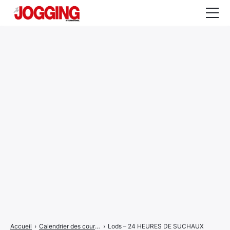
Actualités
Tests et calculateurs
Rencontres
Courses
Equipement
Entraînement
Santé
CALENDRIER
COURSES
2026
Accueil
›
Calendrier des courses
›
Lods – 24 HEURES DE SUCHAUX