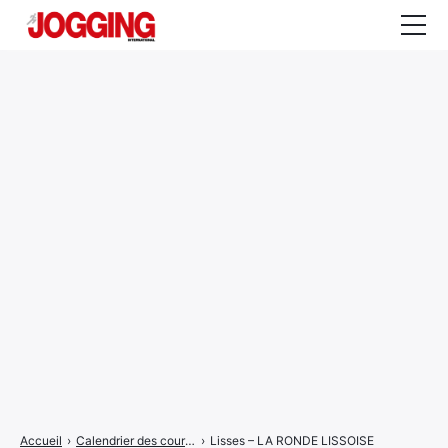
Actualités
Tests et calculateurs
Rencontres
Courses
Equipement
Entraînement
Santé
CALENDRIER
COURSES
2026
Accueil
›
Calendrier des courses
›
Lisses – LA RONDE LISSOISE