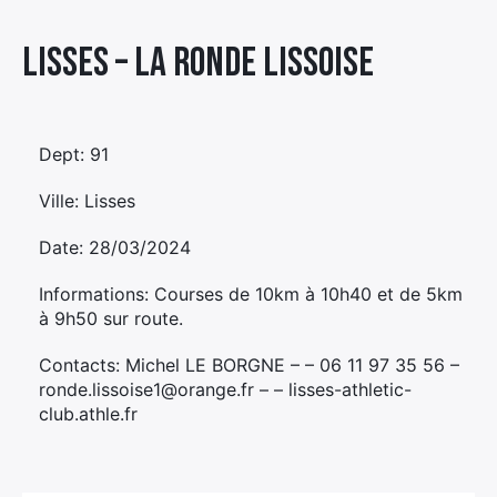
Élément
Lisses – LA RONDE LISSOISE
Élément
Élément
de
de
de
menu
menu
menu
Dept: 91
Ville: Lisses
Date: 28/03/2024
Informations: Courses de 10km à 10h40 et de 5km
à 9h50 sur route.
Contacts: Michel LE BORGNE – – 06 11 97 35 56 –
ronde.lissoise1@orange.fr – – lisses-athletic-
club.athle.fr