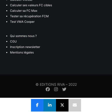
Calculer ses valeurs FC cibles
Calculer sa FC Max
Tester sa récupération FCM
Test VMA Cooper
Qui sommes nous ?
CGU
Inscription newsletter
Mentions légales
© EDITIONS RIVA – 2022
Élément
Élément
Élément
de
de
de
menu
menu
menu