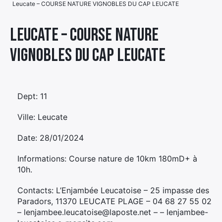
Leucate – COURSE NATURE VIGNOBLES DU CAP LEUCATE
Élément
Élément
Élément
de
Leucate – COURSE NATURE
de
de
menu
VIGNOBLES DU CAP LEUCATE
menu
menu
Dept: 11
Ville: Leucate
Date: 28/01/2024
Informations: Course nature de 10km 180mD+ à
10h.
Contacts: L’Enjambée Leucatoise – 25 impasse des
Paradors, 11370 LEUCATE PLAGE – 04 68 27 55 02
– lenjambee.leucatoise@laposte.net – – lenjambee-