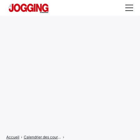
Actualités
Tests et calculateurs
Rencontres
Courses
Equipement
Entraînement
Santé
CALENDRIER
COURSES
2026
Accueil
›
Calendrier des courses
›