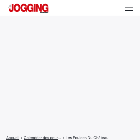
Actualités
Tests et calculateurs
Rencontres
Courses
Equipement
Entraînement
Santé
CALENDRIER
COURSES
2026
Accueil
›
Calendrier des courses
›
Les Foulees Du Château