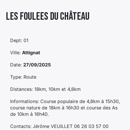
Élément
Les Foulees Du Château
Élément
Élément
de
de
de
menu
menu
menu
Dept: 01
Ville:
Attignat
Date:
27/09/2025
Type: Route
Distances: 18km, 10km et 4,8km
Informations: Course populaire de 4,8km à 15h30,
course nature de 18km à 16h30 et course des As
de 10km à 16h40.
Contacts: Jérôme VEUILLET 06 26 03 57 00