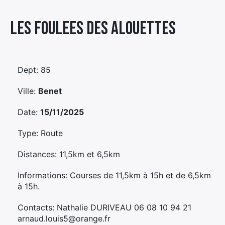
Élément
Les Foulees Des Alouettes
Élément
Élément
de
de
de
menu
menu
menu
Dept: 85
Ville:
Benet
Date:
15/11/2025
Type: Route
Distances: 11,5km et 6,5km
Informations: Courses de 11,5km à 15h et de 6,5km
à 15h.
Contacts: Nathalie DURIVEAU 06 08 10 94 21
arnaud.louis5@orange.fr