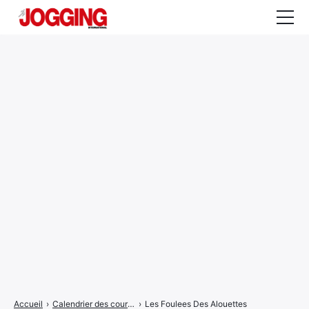
Actualités
Tests et calculateurs
Rencontres
Courses
Equipement
Entraînement
Santé
CALENDRIER
COURSES
2026
Accueil
›
Calendrier des courses
›
Les Foulees Des Alouettes