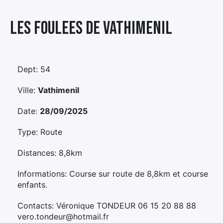
Élément
Les Foulees De Vathimenil
Élément
Élément
de
de
de
menu
menu
menu
Dept: 54
Ville:
Vathimenil
Date:
28/09/2025
Type: Route
Distances: 8,8km
Informations: Course sur route de 8,8km et course
enfants.
Contacts: Véronique TONDEUR 06 15 20 88 88
vero.tondeur@hotmail.fr