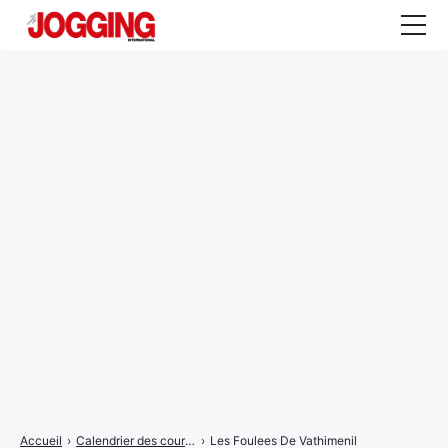
Actualités
Tests et calculateurs
Rencontres
Courses
Equipement
Entraînement
Santé
CALENDRIER
COURSES
2026
Accueil
›
Calendrier des courses
›
Les Foulees De Vathimenil