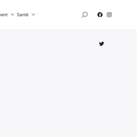
×
ment
Santé
Élément
Élément
de
de
menu
menu
Élément
de
menu