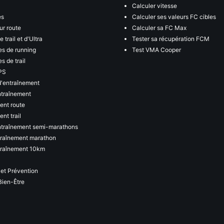
Calculer vitesse
es
Calculer ses valeurs FC cibles
ur route
Calculer sa FC Max
 trail et d'Ultra
Tester sa récupération FCM
s de running
Test VMA Cooper
s de trail
PS
d'entraînement
ntraînement
ent route
nt trail
ntraînement semi-marathons
traînement marathon
traînement 10km
 et Prévention
Bien-Être