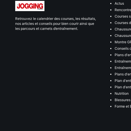
Actus
Rencontr
Courses s
Retrouvez le calendrier des courses, les résultats,
Courses de
nos articles et conseils pour bien courir ainsi que
les parcours et carnets d’entraînement.
Chaussure
Chaussure
Montre G
Conseils 
Plans d'e
Entraînem
Entraîneme
Plans d'e
Plan d'en
Plan d'en
Nutrition
Blessures
Forme et 