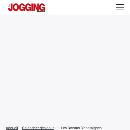
Actualités
Tests et calculateurs
Rencontres
Courses
Equipement
Entraînement
Santé
CALENDRIER
COURSES
2026
Accueil
›
Calendrier des courses
›
Les Bezous D’chataignes