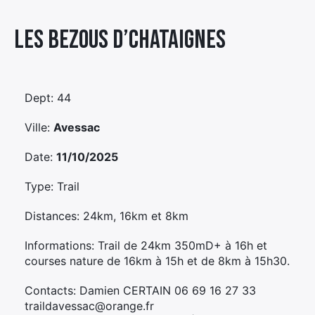
Élément
Les Bezous D’chataignes
Élément
Élément
de
de
de
menu
menu
menu
Dept: 44
Ville:
Avessac
Date:
11/10/2025
Type: Trail
Distances: 24km, 16km et 8km
Informations: Trail de 24km 350mD+ à 16h et
courses nature de 16km à 15h et de 8km à 15h30.
Contacts: Damien CERTAIN 06 69 16 27 33
traildavessac@orange.fr