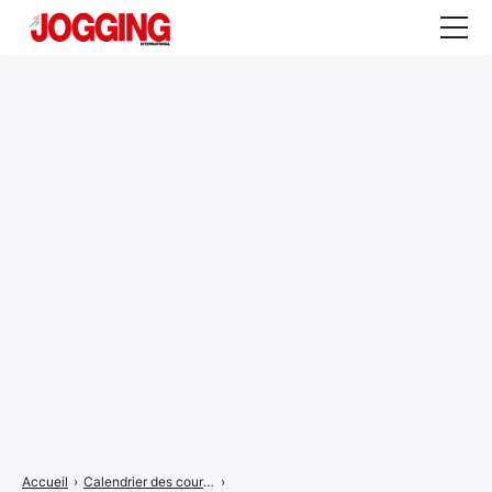
Actualités
Tests et calculateurs
Rencontres
Courses
Equipement
Entraînement
Santé
CALENDRIER
COURSES
2026
Accueil
›
Calendrier des courses
›