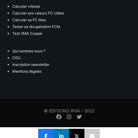
Calculer vitesse
Calculer ses valeurs FC cibles
Calculer sa FC Max
Tester sa récupération FCM
Test VMA Cooper
Qui sommes nous ?
CGU
Inscription newsletter
Mentions légales
© EDITIONS RIVA – 2022
Élément
Élément
Élément
de
de
de
menu
menu
menu