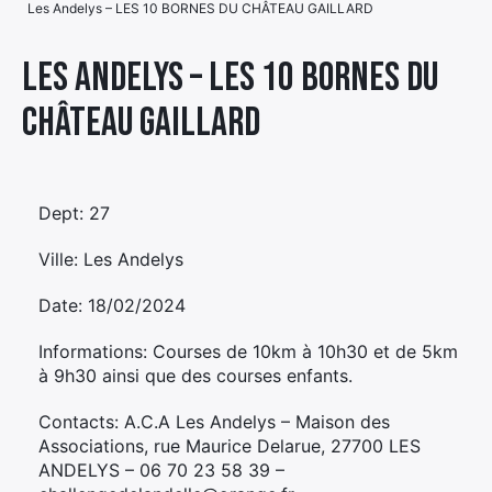
Les Andelys – LES 10 BORNES DU CHÂTEAU GAILLARD
Élément
Élément
Élément
de
Les Andelys – LES 10 BORNES DU
de
de
menu
CHÂTEAU GAILLARD
menu
menu
Dept: 27
Ville: Les Andelys
Date: 18/02/2024
Informations: Courses de 10km à 10h30 et de 5km
à 9h30 ainsi que des courses enfants.
Contacts: A.C.A Les Andelys – Maison des
Associations, rue Maurice Delarue, 27700 LES
ANDELYS – 06 70 23 58 39 –