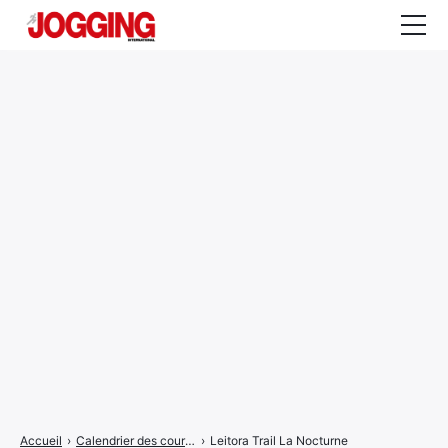
Actualités
Tests et calculateurs
Rencontres
Courses
Equipement
Entraînement
Santé
CALENDRIER
COURSES
2026
Accueil
›
Calendrier des courses
›
Leitora Trail La Nocturne