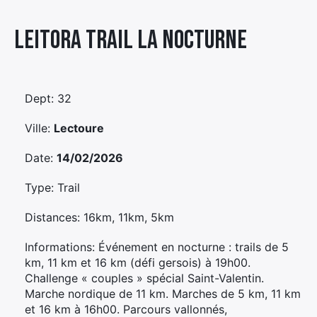
Élément
Leitora Trail La Nocturne
Élément
Élément
de
de
de
menu
menu
menu
Dept: 32
Ville:
Lectoure
Date:
14/02/2026
Type: Trail
Distances: 16km, 11km, 5km
Informations: Événement en nocturne : trails de 5
km, 11 km et 16 km (défi gersois) à 19h00.
Challenge « couples » spécial Saint-Valentin.
Marche nordique de 11 km. Marches de 5 km, 11 km
et 16 km à 16h00. Parcours vallonnés,