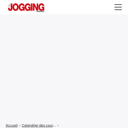
Actualités
Tests et calculateurs
Rencontres
Courses
Equipement
Entraînement
Santé
CALENDRIER
COURSES
2026
Accueil
›
Calendrier des courses
›