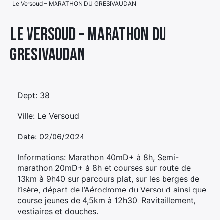
Le Versoud – MARATHON DU GRESIVAUDAN
Élément
Élément
Élément
de
Le Versoud – MARATHON DU
de
de
menu
GRESIVAUDAN
menu
menu
Dept: 38
Ville: Le Versoud
Date: 02/06/2024
Informations: Marathon 40mD+ à 8h, Semi-
marathon 20mD+ à 8h et courses sur route de
13km à 9h40 sur parcours plat, sur les berges de
l’Isère, départ de l’Aérodrome du Versoud ainsi que
course jeunes de 4,5km à 12h30. Ravitaillement,
vestiaires et douches.