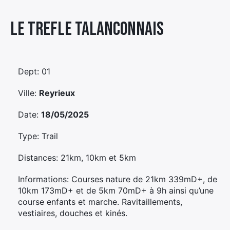
Élément
Le Trefle Talanconnais
Élément
Élément
de
de
de
menu
menu
menu
Dept: 01
Ville:
Reyrieux
Date:
18/05/2025
Type: Trail
Distances: 21km, 10km et 5km
Informations: Courses nature de 21km 339mD+, de
10km 173mD+ et de 5km 70mD+ à 9h ainsi qu’une
course enfants et marche. Ravitaillements,
vestiaires, douches et kinés.