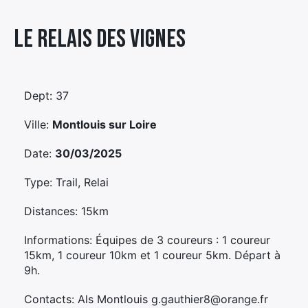
Élément
Le Relais Des Vignes
Élément
Élément
de
de
de
menu
menu
menu
Dept: 37
Ville:
Montlouis sur Loire
Date:
30/03/2025
Type: Trail, Relai
Distances: 15km
Informations: Équipes de 3 coureurs : 1 coureur
15km, 1 coureur 10km et 1 coureur 5km. Départ à
9h.
Contacts: Als Montlouis g.gauthier8@orange.fr