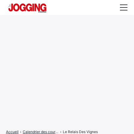
Actualités
Tests et calculateurs
Rencontres
Courses
Equipement
Entraînement
Santé
CALENDRIER
COURSES
2026
Accueil
›
Calendrier des courses
›
Le Relais Des Vignes