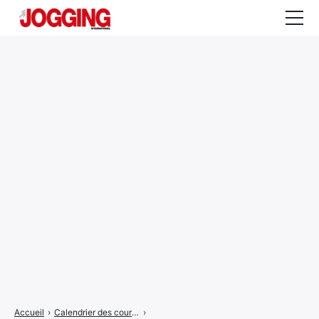
Actualités
Tests et calculateurs
Rencontres
Courses
Equipement
Entraînement
Santé
CALENDRIER
COURSES
2026
Accueil
›
Calendrier des courses
›