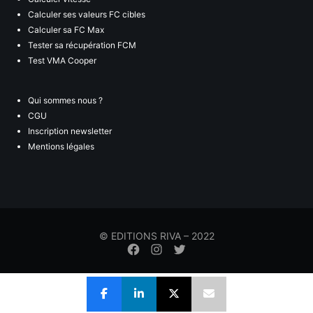
Calculer ses valeurs FC cibles
Calculer sa FC Max
Tester sa récupération FCM
Test VMA Cooper
Qui sommes nous ?
CGU
Inscription newsletter
Mentions légales
© EDITIONS RIVA – 2022
Élément
Élément
Élément
de
de
de
menu
menu
menu