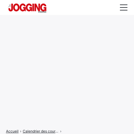
Actualités
Tests et calculateurs
Rencontres
Courses
Equipement
Entraînement
Santé
CALENDRIER
COURSES
2026
Accueil
›
Calendrier des courses
›