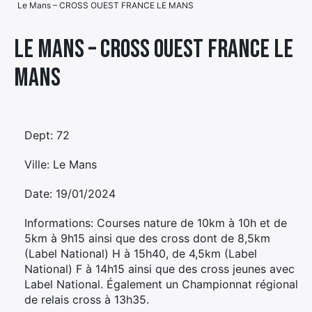
Le Mans – CROSS OUEST FRANCE LE MANS
Élément
Élément
Élément
de
Le Mans – CROSS OUEST FRANCE LE
de
de
menu
MANS
menu
menu
Dept: 72
Ville: Le Mans
Date: 19/01/2024
Informations: Courses nature de 10km à 10h et de
5km à 9h15 ainsi que des cross dont de 8,5km
(Label National) H à 15h40, de 4,5km (Label
National) F à 14h15 ainsi que des cross jeunes avec
Label National. Également un Championnat régional
de relais cross à 13h35.