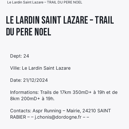
Le Lardin Saint Lazare – TRAIL DU PERE NOEL
Élément
Élément
Élément
de
Le Lardin Saint Lazare – TRAIL
de
de
menu
DU PERE NOEL
menu
menu
Dept: 24
Ville: Le Lardin Saint Lazare
Date: 21/12/2024
Informations: Trails de 17km 350mD+ à 19h et de
8km 200mD+ à 19h.
Contacts: Aspr Running – Mairie, 24210 SAINT
RABIER – – j.chonis@dordogne.fr – –