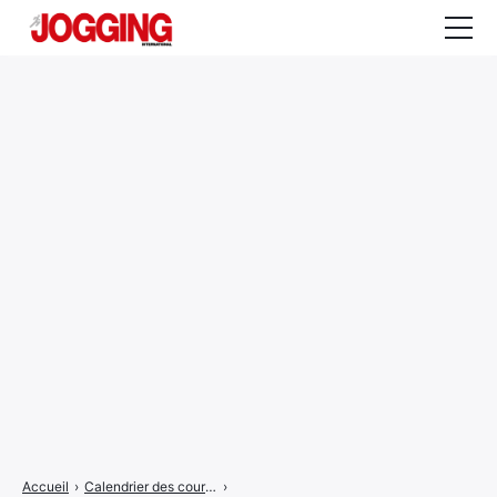
Actualités
Tests et calculateurs
Rencontres
Courses
Equipement
Entraînement
Santé
CALENDRIER
COURSES
2026
Accueil
›
Calendrier des courses
›