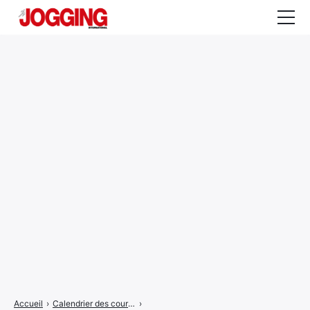
Actualités
Tests et calculateurs
Rencontres
Courses
Equipement
Entraînement
Santé
CALENDRIER
COURSES
2026
Accueil
›
Calendrier des courses
›