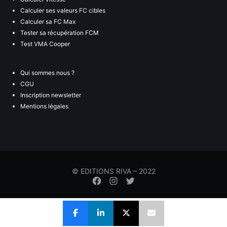
Calculer ses valeurs FC cibles
Calculer sa FC Max
Tester sa récupération FCM
Test VMA Cooper
Qui sommes nous ?
CGU
Inscription newsletter
Mentions légales
© EDITIONS RIVA – 2022
Élément
Élément
Élément
de
de
de
menu
menu
menu