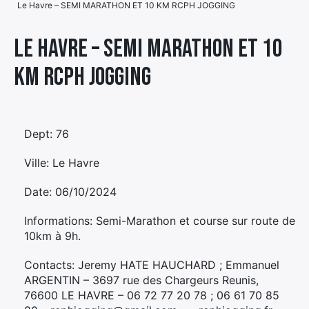
Le Havre – SEMI MARATHON ET 10 KM RCPH JOGGING
Élément
Élément
Élément
de
Le Havre – SEMI MARATHON ET 10
de
de
menu
KM RCPH JOGGING
menu
menu
Dept: 76
Ville: Le Havre
Date: 06/10/2024
Informations: Semi-Marathon et course sur route de
10km à 9h.
Contacts: Jeremy HATE HAUCHARD ; Emmanuel
ARGENTIN – 3697 rue des Chargeurs Reunis,
76600 LE HAVRE – 06 72 77 20 78 ; 06 61 70 85