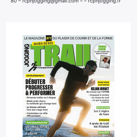
80 – rcphjogging@gmail.com – – rcphjogging.fr