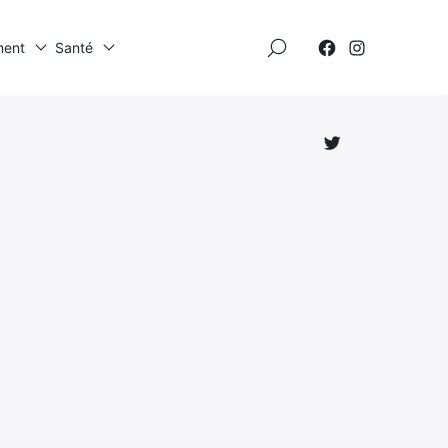
×
ment
Santé
Élément
Élément
de
de
menu
menu
Élément
de
menu