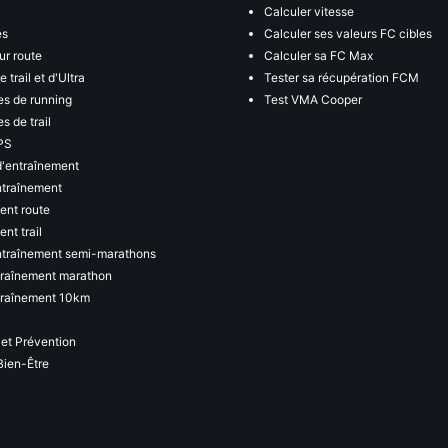
Calculer vitesse
es
Calculer ses valeurs FC cibles
ur route
Calculer sa FC Max
 trail et d'Ultra
Tester sa récupération FCM
s de running
Test VMA Cooper
s de trail
PS
d'entraînement
ntraînement
ent route
nt trail
ntraînement semi-marathons
traînement marathon
traînement 10km
 et Prévention
Bien-Être