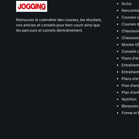
Actus
Rencontr
Courses s
Retrouvez le calendrier des courses, les résultats,
Courses de
nos articles et conseils pour bien courir ainsi que
les parcours et carnets d’entraînement.
Chaussure
Chaussure
Montre G
Conseils 
Plans d'e
Entraînem
Entraîneme
Plans d'e
Plan d'en
Plan d'en
Nutrition
Blessures
Forme et 