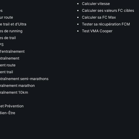
Calculer vitesse
es
Calculer ses valeurs FC cibles
ur route
Calculer sa FC Max
 trail et d'Ultra
Tester sa récupération FCM
s de running
Test VMA Cooper
s de trail
PS
d'entraînement
ntraînement
ent route
nt trail
ntraînement semi-marathons
traînement marathon
traînement 10km
 et Prévention
Bien-Être