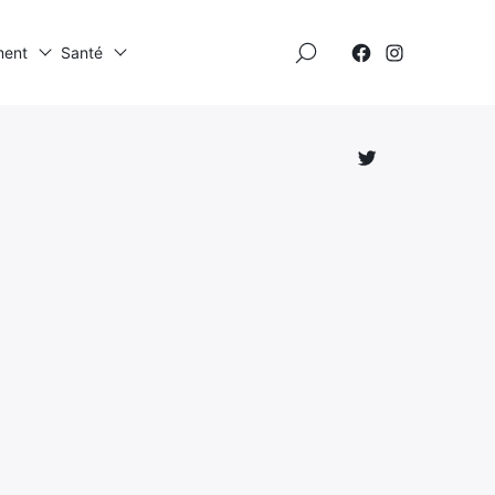
×
ment
Santé
Élément
Élément
de
de
menu
menu
Élément
de
menu