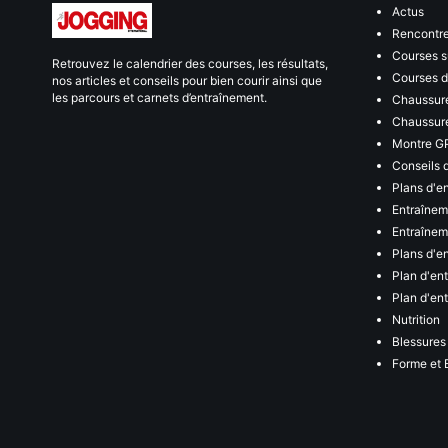
Actus
Rencontr
Courses s
Retrouvez le calendrier des courses, les résultats,
Courses de
nos articles et conseils pour bien courir ainsi que
les parcours et carnets d’entraînement.
Chaussure
Chaussure
Montre G
Conseils 
Plans d'e
Entraînem
Entraîneme
Plans d'e
Plan d'en
Plan d'en
Nutrition
Blessures
Forme et 