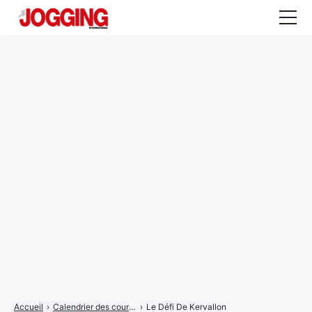
Actualités
Tests et calculateurs
Rencontres
Courses
Equipement
Entraînement
Santé
CALENDRIER
COURSES
2026
Accueil
›
Calendrier des courses
›
Le Défi De Kervallon