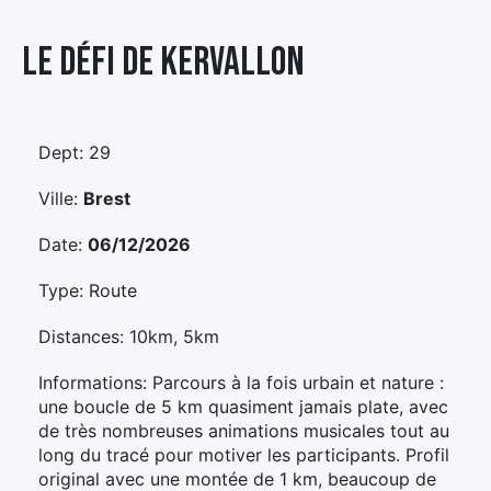
Élément
Le Défi De Kervallon
Élément
Élément
de
de
de
menu
menu
menu
Dept: 29
Ville:
Brest
Date:
06/12/2026
Type: Route
Distances: 10km, 5km
Informations: Parcours à la fois urbain et nature :
une boucle de 5 km quasiment jamais plate, avec
de très nombreuses animations musicales tout au
long du tracé pour motiver les participants. Profil
original avec une montée de 1 km, beaucoup de