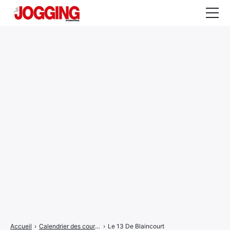
Actualités
Tests et calculateurs
Rencontres
Courses
Equipement
Entraînement
Santé
CALENDRIER
COURSES
2026
Accueil
›
Calendrier des courses
›
Le 13 De Blaincourt