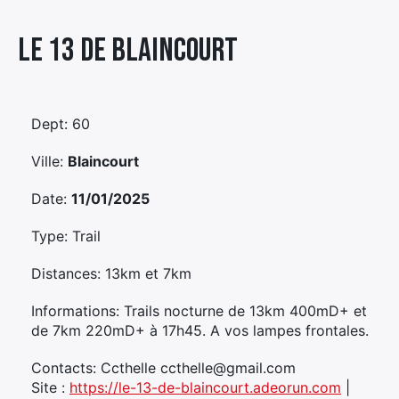
Élément
Le 13 De Blaincourt
Élément
Élément
de
de
de
menu
menu
menu
Dept: 60
Ville:
Blaincourt
Date:
11/01/2025
Type: Trail
Distances: 13km et 7km
Informations: Trails nocturne de 13km 400mD+ et
de 7km 220mD+ à 17h45. A vos lampes frontales.
Contacts: Ccthelle ccthelle@gmail.com
Site :
https://le-13-de-blaincourt.adeorun.com
|