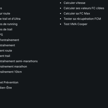
Calculer vitesse
es
Calculer ses valeurs FC cibles
ur route
Calculer sa FC Max
 trail et d'Ultra
Tester sa récupération FCM
s de running
Test VMA Cooper
s de trail
PS
d'entraînement
ntraînement
ent route
nt trail
ntraînement semi-marathons
traînement marathon
traînement 10km
 et Prévention
Bien-Être