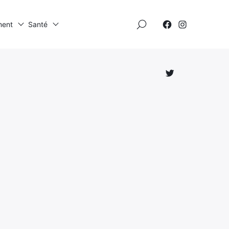
×
ment
Santé
Élément
Élément
de
de
menu
menu
Élément
de
menu