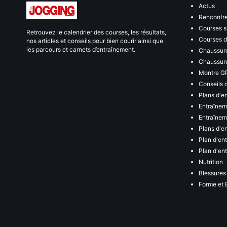
Actus
Rencontr
Courses s
Retrouvez le calendrier des courses, les résultats,
Courses de
nos articles et conseils pour bien courir ainsi que
les parcours et carnets d’entraînement.
Chaussure
Chaussure
Montre G
Conseils 
Plans d'e
Entraînem
Entraîneme
Plans d'e
Plan d'en
Plan d'en
Nutrition
Blessures
Forme et 