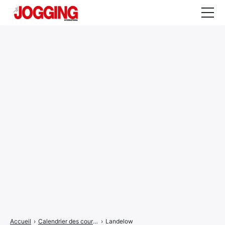
Actualités
Tests et calculateurs
Rencontres
Courses
Equipement
Entraînement
Santé
CALENDRIER
COURSES
2026
Accueil
›
Calendrier des courses
›
Landelow