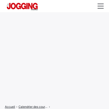
Actualités
Tests et calculateurs
Rencontres
Courses
Equipement
Entraînement
Santé
CALENDRIER
COURSES
2026
Accueil
›
Calendrier des courses
›