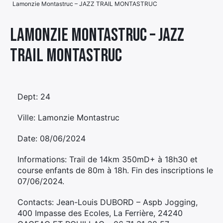
Lamonzie Montastruc – JAZZ TRAIL MONTASTRUC
Élément
Élément
Élément
de
Lamonzie Montastruc – JAZZ
de
de
menu
TRAIL MONTASTRUC
menu
menu
Dept: 24
Ville: Lamonzie Montastruc
Date: 08/06/2024
Informations: Trail de 14km 350mD+ à 18h30 et
course enfants de 80m à 18h. Fin des inscriptions le
07/06/2024.
Contacts: Jean-Louis DUBORD – Aspb Jogging,
400 Impasse des Ecoles, La Ferrière, 24240