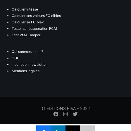
Calculer vitesse
Calculer ses valeurs FC cibles
Calculer sa FC Max
Tester sa récupération FCM
Test VMA Cooper
Qui sommes nous ?
CGU
Inscription newsletter
Mentions légales
© EDITIONS RIVA – 2022
Élément
Élément
Élément
de
de
de
menu
menu
menu