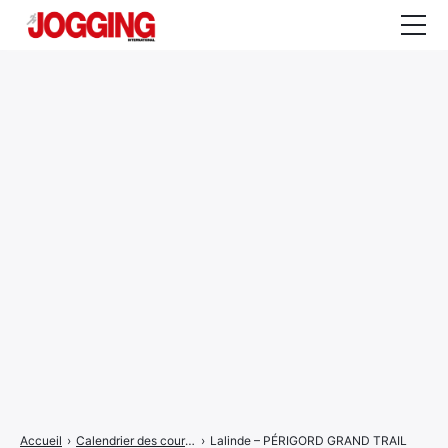
Actualités
Tests et calculateurs
Rencontres
Courses
Equipement
Entraînement
Santé
CALENDRIER
COURSES
2026
Accueil
›
Calendrier des courses
›
Lalinde – PÉRIGORD GRAND TRAIL