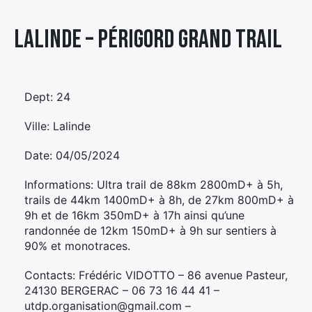
Élément
Lalinde – PÉRIGORD GRAND TRAIL
Élément
Élément
de
de
de
menu
menu
menu
Dept: 24
Ville: Lalinde
Date: 04/05/2024
Informations: Ultra trail de 88km 2800mD+ à 5h,
trails de 44km 1400mD+ à 8h, de 27km 800mD+ à
9h et de 16km 350mD+ à 17h ainsi qu’une
randonnée de 12km 150mD+ à 9h sur sentiers à
90% et monotraces.
Contacts: Frédéric VIDOTTO – 86 avenue Pasteur,
24130 BERGERAC – 06 73 16 44 41 –
utdp.organisation@gmail.com –