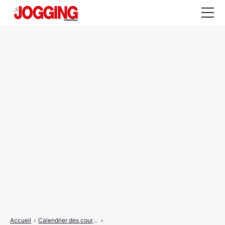
Actualités
Tests et calculateurs
Rencontres
Courses
Equipement
Entraînement
Santé
CALENDRIER
COURSES
2026
Accueil
›
Calendrier des courses
›