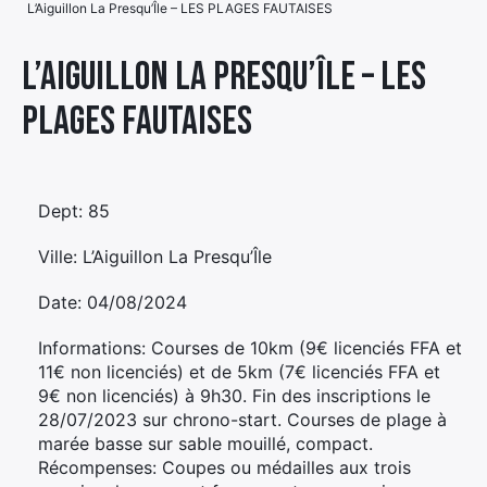
L’Aiguillon La Presqu’Île – LES PLAGES FAUTAISES
Élément
Élément
Élément
de
L’Aiguillon La Presqu’Île – LES
de
de
menu
PLAGES FAUTAISES
menu
menu
Dept: 85
Ville: L’Aiguillon La Presqu’Île
Date: 04/08/2024
Informations: Courses de 10km (9€ licenciés FFA et
11€ non licenciés) et de 5km (7€ licenciés FFA et
9€ non licenciés) à 9h30. Fin des inscriptions le
28/07/2023 sur chrono-start. Courses de plage à
marée basse sur sable mouillé, compact.
Récompenses: Coupes ou médailles aux trois