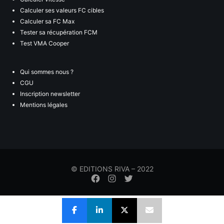
Calculer ses valeurs FC cibles
Calculer sa FC Max
Tester sa récupération FCM
Test VMA Cooper
Qui sommes nous ?
CGU
Inscription newsletter
Mentions légales
© EDITIONS RIVA – 2022
Élément
Élément
Élément
de
de
de
menu
menu
menu