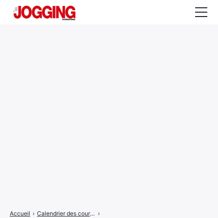
Actualités
Tests et calculateurs
Rencontres
Courses
Equipement
Entraînement
Santé
CALENDRIER
COURSES
2026
Accueil
›
Calendrier des courses
›