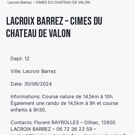
Lacroix Barrez – CIMES DU CHATEAU DE VALON
Élément
Élément
Élément
de
Lacroix Barrez – CIMES DU
de
de
menu
CHATEAU DE VALON
menu
menu
Dept: 12
Ville: Lacroix Barrez
Date: 30/06/2024
Informations: Course nature de 14,5km à 10h.
Également une rando de 14,5km à 9h et course
enfants à 9h30.
Contacts: Florent RAYROLLES – Dilhac, 12600
LACROIX BARREZ – 06 72 36 23 59 –