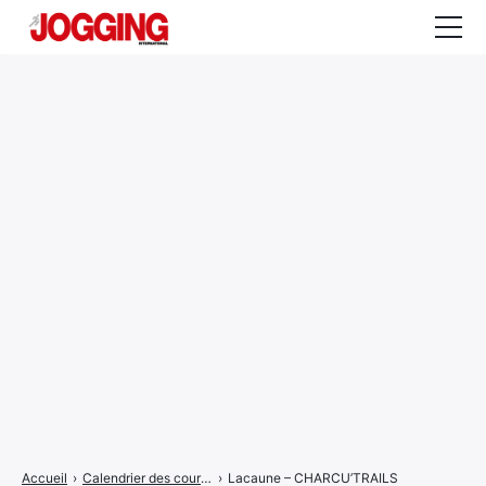
Actualités
Tests et calculateurs
Rencontres
Courses
Equipement
Entraînement
Santé
CALENDRIER
COURSES
2026
Accueil
›
Calendrier des courses
›
Lacaune – CHARCU’TRAILS