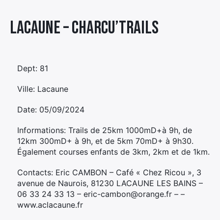
Élément
Lacaune – CHARCU’TRAILS
Élément
Élément
de
de
de
menu
menu
menu
Dept: 81
Ville: Lacaune
Date: 05/09/2024
Informations: Trails de 25km 1000mD+à 9h, de
12km 300mD+ à 9h, et de 5km 70mD+ à 9h30.
Également courses enfants de 3km, 2km et de 1km.
Contacts: Eric CAMBON – Café « Chez Ricou », 3
avenue de Naurois, 81230 LACAUNE LES BAINS –
06 33 24 33 13 – eric-cambon@orange.fr – –
www.aclacaune.fr