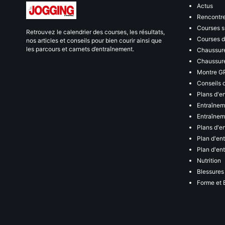
Actus
Rencontr
Courses s
Retrouvez le calendrier des courses, les résultats,
Courses de
nos articles et conseils pour bien courir ainsi que
les parcours et carnets d’entraînement.
Chaussure
Chaussure
Montre G
Conseils 
Plans d'e
Entraînem
Entraîneme
Plans d'e
Plan d'en
Plan d'en
Nutrition
Blessures
Forme et 