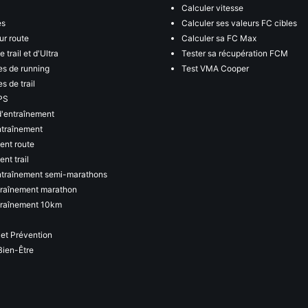
Calculer vitesse
es
Calculer ses valeurs FC cibles
ur route
Calculer sa FC Max
 trail et d'Ultra
Tester sa récupération FCM
s de running
Test VMA Cooper
s de trail
PS
d'entraînement
ntraînement
ent route
nt trail
ntraînement semi-marathons
traînement marathon
traînement 10km
 et Prévention
Bien-Être