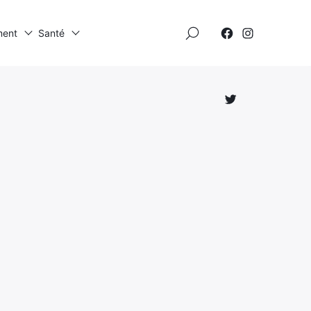
×
ment
Santé
Élément
Élément
de
de
menu
menu
Élément
de
menu