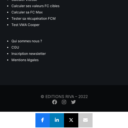
Calculer ses valeurs FC cibles
Calculer sa FC Max
Tester sa récupération FCM
Test VMA Cooper
Qui sommes nous ?
CGU
Inscription newsletter
Mentions légales
© EDITIONS RIVA – 2022
Élément
Élément
Élément
de
de
de
menu
menu
menu