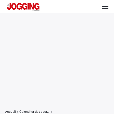
Actualités
Tests et calculateurs
Rencontres
Courses
Equipement
Entraînement
Santé
CALENDRIER
COURSES
2026
Accueil
›
Calendrier des courses
›