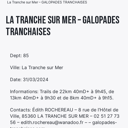
La Tranche sur Mer – GALOPADES TRANCHAISES
Élément
Élément
Élément
de
La Tranche sur Mer – GALOPADES
de
de
menu
TRANCHAISES
menu
menu
Dept: 85
Ville: La Tranche sur Mer
Date: 31/03/2024
Informations: Trails de 22km 40mD+ à 9h45, de
13km 40mD+ à 9h30 et de 8km 40mD+ à 9h15.
Contacts: Édith ROCHEREAU – 8 rue de l’Hôtel de
Ville, 85360 LA TRANCHE SUR MER – 02 51 27 73
56 – edith.rochereau@wanadoo.fr – – galopades-