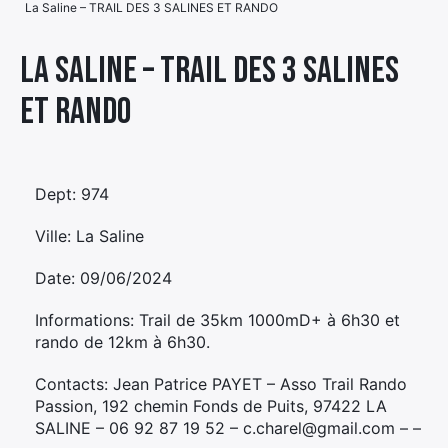
La Saline – TRAIL DES 3 SALINES ET RANDO
Élément
Élément
Élément
de
La Saline – TRAIL DES 3 SALINES
de
de
menu
ET RANDO
menu
menu
Dept: 974
Ville: La Saline
Date: 09/06/2024
Informations: Trail de 35km 1000mD+ à 6h30 et
rando de 12km à 6h30.
Contacts: Jean Patrice PAYET – Asso Trail Rando
Passion, 192 chemin Fonds de Puits, 97422 LA
SALINE – 06 92 87 19 52 – c.charel@gmail.com – –