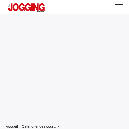
Actualités
Tests et calculateurs
Rencontres
Courses
Equipement
Entraînement
Santé
CALENDRIER
COURSES
2026
Accueil
›
Calendrier des courses
›