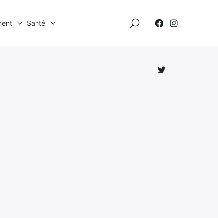
×
ment
Santé
Élément
Élément
de
de
menu
menu
Élément
de
menu