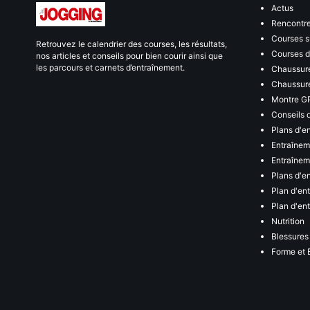
Actus
Rencontr
Courses s
Retrouvez le calendrier des courses, les résultats,
Courses de
nos articles et conseils pour bien courir ainsi que
les parcours et carnets d’entraînement.
Chaussure
Chaussure
Montre G
Conseils 
Plans d'e
Entraînem
Entraîneme
Plans d'e
Plan d'en
Plan d'en
Nutrition
Blessures
Forme et 