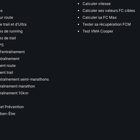
Calculer vitesse
es
Calculer ses valeurs FC cibles
ur route
Calculer sa FC Max
 trail et d'Ultra
Tester sa récupération FCM
s de running
Test VMA Cooper
s de trail
PS
d'entraînement
ntraînement
ent route
nt trail
ntraînement semi-marathons
traînement marathon
traînement 10km
 et Prévention
Bien-Être