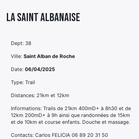
Élément
La Saint Albanaise
Élément
Élément
de
de
de
menu
menu
menu
Dept: 38
Ville:
Saint Alban de Roche
Date:
06/04/2025
Type: Trail
Distances: 21km et 12km
Informations: Trails de 21km 400mD+ à 8h30 et de
12km 200mD+ à 9h ainsi que randonnées de 15km
et de 10km et course enfants. Douche et massage.
Contacts: Carlos FELICIA 06 89 20 31 50