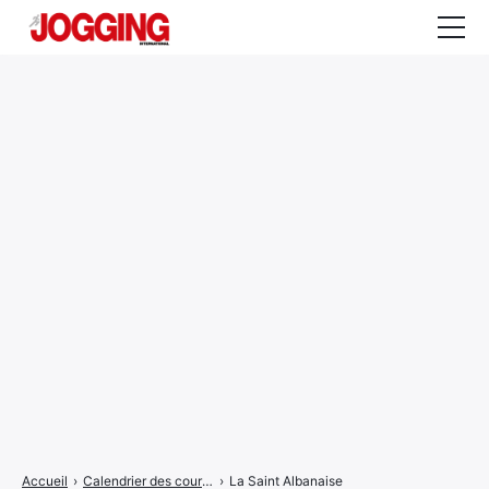
Actualités
Tests et calculateurs
Rencontres
Courses
Equipement
Entraînement
Santé
CALENDRIER
COURSES
2026
Accueil
›
Calendrier des courses
›
La Saint Albanaise