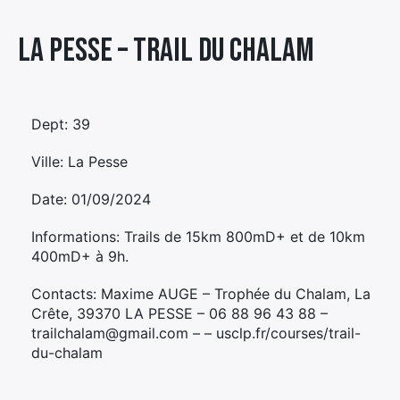
Élément
La Pesse – TRAIL DU CHALAM
Élément
Élément
de
de
de
menu
menu
menu
Dept: 39
Ville: La Pesse
Date: 01/09/2024
Informations: Trails de 15km 800mD+ et de 10km
400mD+ à 9h.
Contacts: Maxime AUGE – Trophée du Chalam, La
Crête, 39370 LA PESSE – 06 88 96 43 88 –
trailchalam@gmail.com – – usclp.fr/courses/trail-
du-chalam