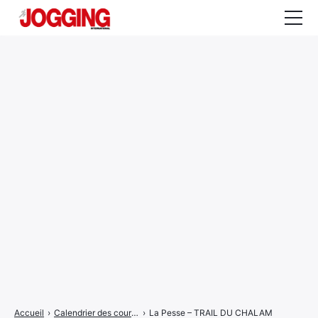
Actualités
Tests et calculateurs
Rencontres
Courses
Equipement
Entraînement
Santé
CALENDRIER
COURSES
2026
Accueil
›
Calendrier des courses
›
La Pesse – TRAIL DU CHALAM