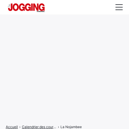
Actualités
Tests et calculateurs
Rencontres
Courses
Equipement
Entraînement
Santé
CALENDRIER
COURSES
2026
Accueil
›
Calendrier des courses
›
La Nojambee