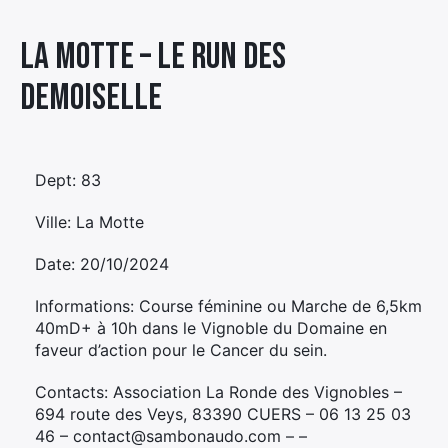
Élément
La Motte – LE RUN DES
Élément
Élément
de
de
de
menu
DEMOISELLE
menu
menu
Dept: 83
Ville: La Motte
Date: 20/10/2024
Informations: Course féminine ou Marche de 6,5km
40mD+ à 10h dans le Vignoble du Domaine en
faveur d’action pour le Cancer du sein.
Contacts: Association La Ronde des Vignobles –
694 route des Veys, 83390 CUERS – 06 13 25 03
46 – contact@sambonaudo.com – –