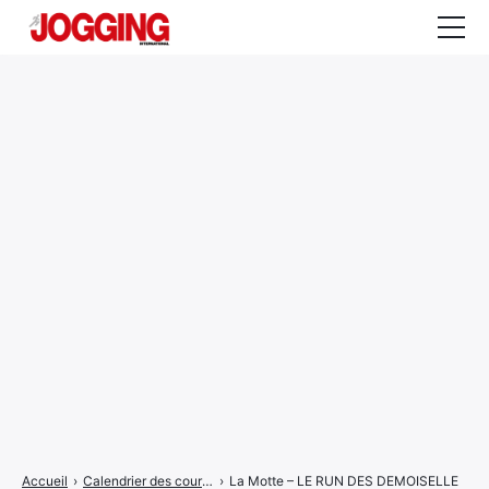
Actualités
Tests et calculateurs
Rencontres
Courses
Equipement
Entraînement
Santé
CALENDRIER
COURSES
2026
Accueil
›
Calendrier des courses
›
La Motte – LE RUN DES DEMOISELLE