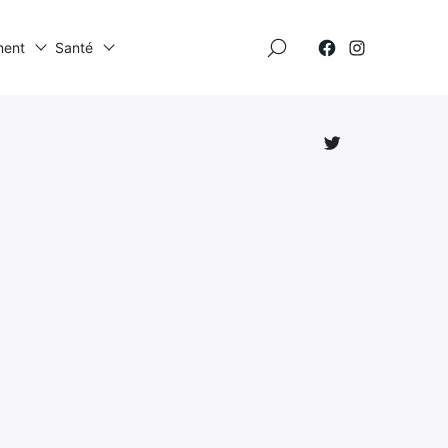
×
ment
Santé
Élément
Élément
de
de
menu
menu
Élément
de
menu