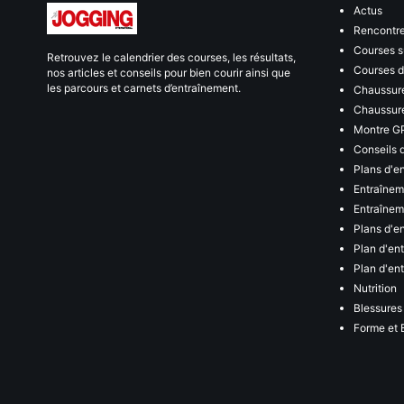
Actus
Rencontr
Courses s
Retrouvez le calendrier des courses, les résultats,
Courses de
nos articles et conseils pour bien courir ainsi que
les parcours et carnets d’entraînement.
Chaussure
Chaussure
Montre G
Conseils 
Plans d'e
Entraînem
Entraîneme
Plans d'e
Plan d'en
Plan d'en
Nutrition
Blessures
Forme et 