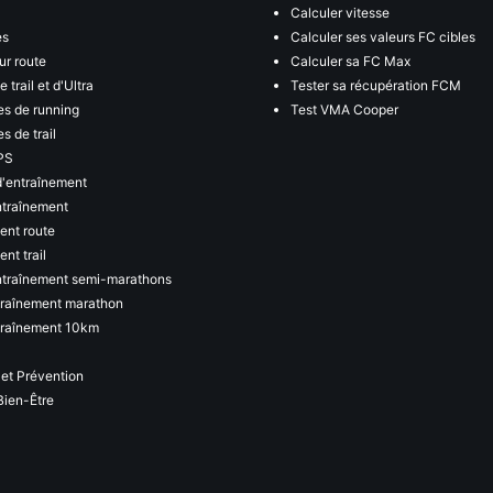
Calculer vitesse
es
Calculer ses valeurs FC cibles
ur route
Calculer sa FC Max
 trail et d'Ultra
Tester sa récupération FCM
s de running
Test VMA Cooper
s de trail
PS
d'entraînement
ntraînement
ent route
nt trail
ntraînement semi-marathons
traînement marathon
traînement 10km
 et Prévention
Bien-Être