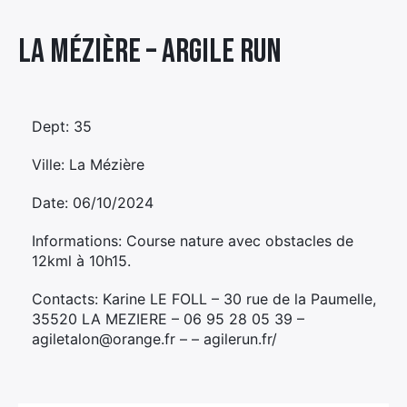
Élément
La Mézière – ARGILE RUN
Élément
Élément
de
de
de
menu
menu
menu
Dept: 35
Ville: La Mézière
Date: 06/10/2024
Informations: Course nature avec obstacles de
12kml à 10h15.
Contacts: Karine LE FOLL – 30 rue de la Paumelle,
35520 LA MEZIERE – 06 95 28 05 39 –
agiletalon@orange.fr – – agilerun.fr/