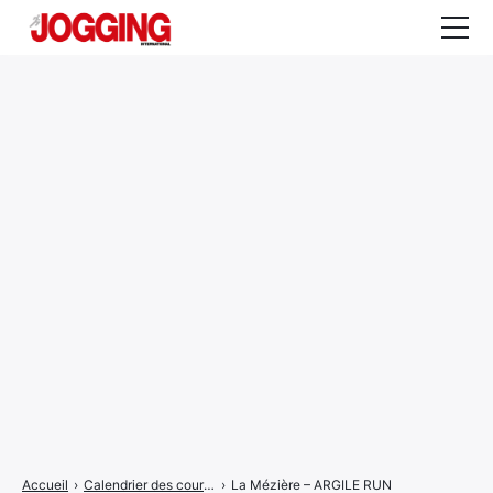
Actualités
Tests et calculateurs
Rencontres
Courses
Equipement
Entraînement
Santé
CALENDRIER
COURSES
2026
Accueil
›
Calendrier des courses
›
La Mézière – ARGILE RUN