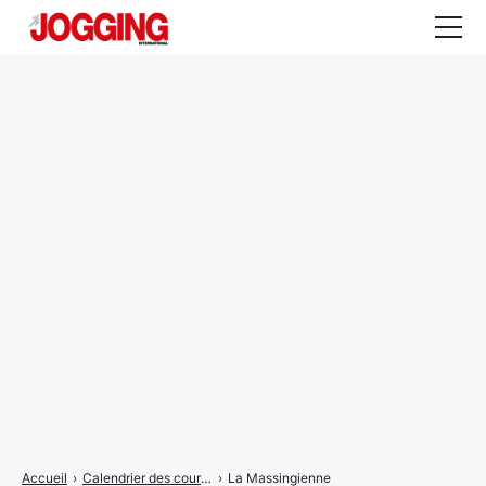
Actualités
Tests et calculateurs
Rencontres
Courses
Equipement
Entraînement
Santé
CALENDRIER
COURSES
2026
Accueil
›
Calendrier des courses
›
La Massingienne