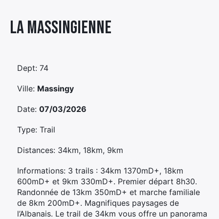
Élément
La Massingienne
Élément
Élément
de
de
de
menu
menu
menu
Dept: 74
Ville:
Massingy
Date:
07/03/2026
Type: Trail
Distances: 34km, 18km, 9km
Informations: 3 trails : 34km 1370mD+, 18km
600mD+ et 9km 330mD+. Premier départ 8h30.
Randonnée de 13km 350mD+ et marche familiale
de 8km 200mD+. Magnifiques paysages de
l’Albanais. Le trail de 34km vous offre un panorama