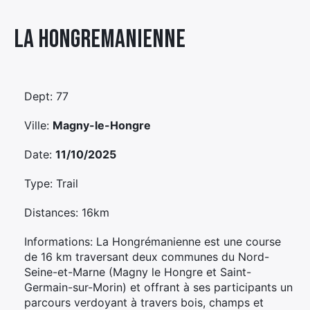
Élément
La Hongremanienne
Élément
Élément
de
de
de
menu
menu
menu
Dept: 77
Ville:
Magny-le-Hongre
Date:
11/10/2025
Type: Trail
Distances: 16km
Informations: La Hongrémanienne est une course
de 16 km traversant deux communes du Nord-
Seine-et-Marne (Magny le Hongre et Saint-
Germain-sur-Morin) et offrant à ses participants un
parcours verdoyant à travers bois, champs et