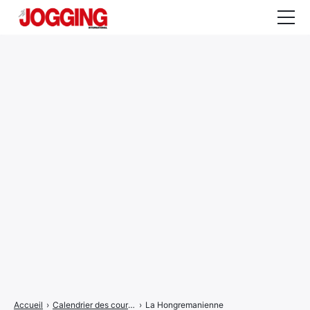
Actualités
Tests et calculateurs
Rencontres
Courses
Equipement
Entraînement
Santé
CALENDRIER
COURSES
2026
Accueil
›
Calendrier des courses
›
La Hongremanienne