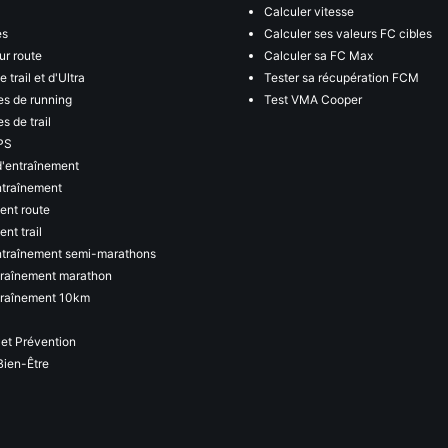
Calculer vitesse
es
Calculer ses valeurs FC cibles
ur route
Calculer sa FC Max
 trail et d'Ultra
Tester sa récupération FCM
s de running
Test VMA Cooper
s de trail
PS
d'entraînement
ntraînement
ent route
nt trail
ntraînement semi-marathons
traînement marathon
traînement 10km
 et Prévention
Bien-Être