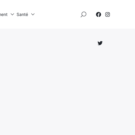
×
ment
Santé
Élément
Élément
de
de
menu
menu
Élément
de
menu