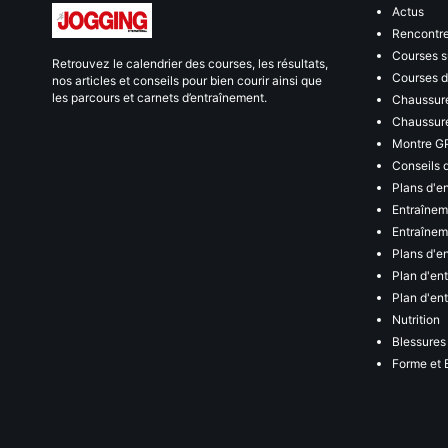
Actus
Rencontr
Courses s
Retrouvez le calendrier des courses, les résultats,
Courses de
nos articles et conseils pour bien courir ainsi que
les parcours et carnets d’entraînement.
Chaussure
Chaussure
Montre G
Conseils 
Plans d'e
Entraînem
Entraîneme
Plans d'e
Plan d'en
Plan d'en
Nutrition
Blessures
Forme et 