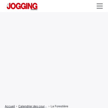
Actualités
Tests et calculateurs
Rencontres
Courses
Equipement
Entraînement
Santé
CALENDRIER
COURSES
2026
Accueil
›
Calendrier des courses
›
La Forestière