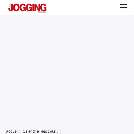
Actualités
Tests et calculateurs
Rencontres
Courses
Equipement
Entraînement
Santé
CALENDRIER
COURSES
2026
Accueil
›
Calendrier des courses
›