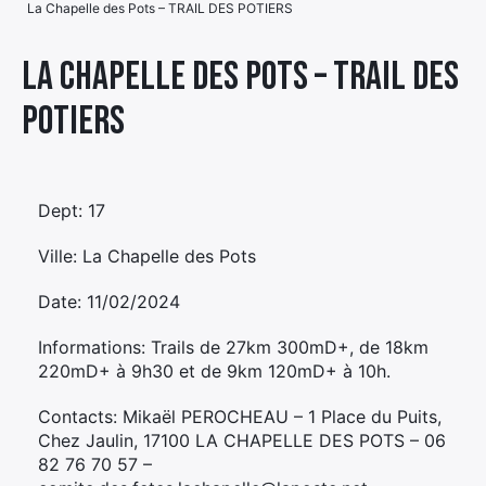
La Chapelle des Pots – TRAIL DES POTIERS
Élément
Élément
Élément
de
La Chapelle des Pots – TRAIL DES
de
de
menu
POTIERS
menu
menu
Dept: 17
Ville: La Chapelle des Pots
Date: 11/02/2024
Informations: Trails de 27km 300mD+, de 18km
220mD+ à 9h30 et de 9km 120mD+ à 10h.
Contacts: Mikaël PEROCHEAU – 1 Place du Puits,
Chez Jaulin, 17100 LA CHAPELLE DES POTS – 06
82 76 70 57 –