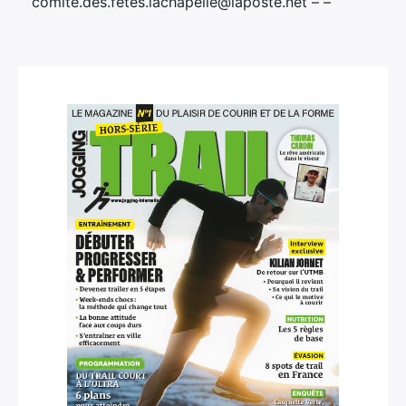
comite.des.fetes.lachapelle@laposte.net – –