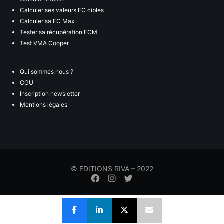
Calculer ses valeurs FC cibles
Calculer sa FC Max
Tester sa récupération FCM
Test VMA Cooper
Qui sommes nous ?
CGU
Inscription newsletter
Mentions légales
© EDITIONS RIVA – 2022
Élément
Élément
Élément
de
de
de
menu
menu
menu